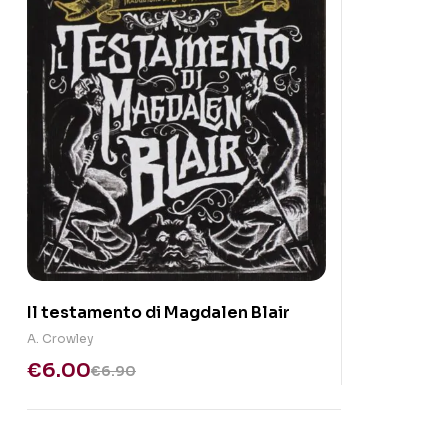
Il testamento di Magdalen Blair
A. Crowley
€
6.00
€
6.90