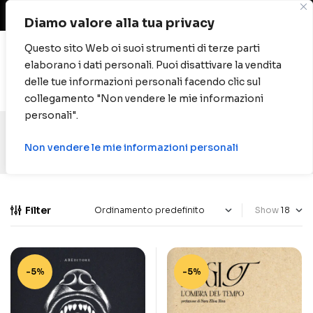
Spese di spedizione gratuite per ordini oltre
40 euro.
Diamo valore alla tua privacy
Questo sito Web oi suoi strumenti di terze parti
elaborano i dati personali. Puoi disattivare la vendita
0
delle tue informazioni personali facendo clic sul
collegamento "Non vendere le mie informazioni
personali".
Non vendere le mie informazioni personali
Filter
Show
-5%
-5%