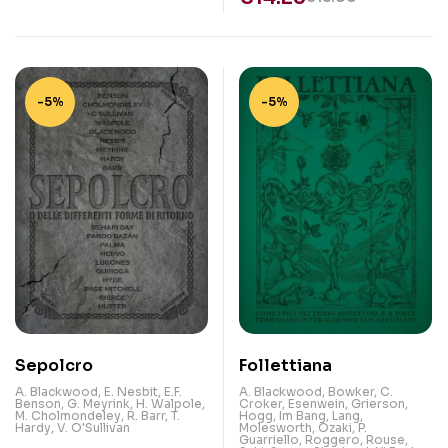
-5%
-5%
Sepolcro
Follettiana
A. Blackwood
,
E. Nesbit
,
E.F.
A. Blackwood
,
Bowker
,
C.
Benson
,
G. Meyrink
,
H. Walpole
,
Croker
,
Esenwein
,
Grierson
,
M. Cholmondeley
,
R. Barr
,
T.
Hogg
,
Im Bang
,
Lang
,
Hardy
,
V. O'Sullivan
Molesworth
,
Ozaki
,
P.
Guarriello
,
Roggero
,
Rouse
,