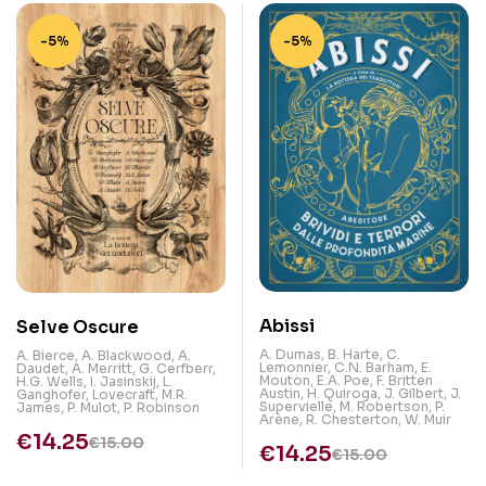
-5%
-5%
Abissi
Selve Oscure
A. Dumas
,
B. Harte
,
C.
A. Bierce
,
A. Blackwood
,
A.
Lemonnier
,
C.N. Barham
,
E.
Daudet
,
A. Merritt
,
G. Cerfberr
,
Mouton
,
E.A. Poe
,
F. Britten
H.G. Wells
,
I. Jasinskij
,
L.
Austin
,
H. Quiroga
,
J. Gilbert
,
J.
Ganghofer
,
Lovecraft
,
M.R.
Supervielle
,
M. Robertson
,
P.
James
,
P. Mulot
,
P. Robinson
Arène
,
R. Chesterton
,
W. Muir
€
14.25
€
15.00
€
14.25
€
15.00