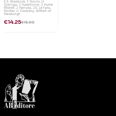
E.S. Stenbock
,
F. Norris
,
H.
Quiroga
,
J. Hawthorne
,
J. Hume
Nisbet
,
J. Neruda
,
J.S. Le Fanu
,
Nodier
,
U. Daubeny
,
William of
Newburgh
€
14.25
€
15.00