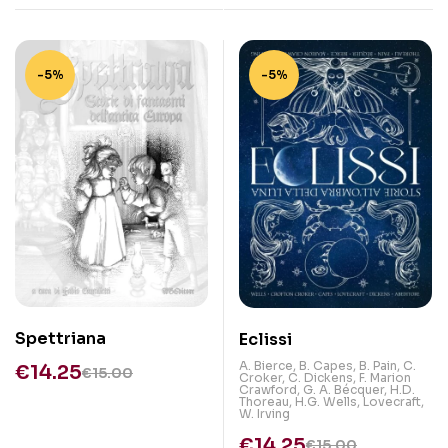
-5%
-5%
Spettriana
Eclissi
A. Bierce
,
B. Capes
,
B. Pain
,
C.
€
14.25
€
15.00
Croker
,
C. Dickens
,
F. Marion
Crawford
,
G. A. Bécquer
,
H.D.
Thoreau
,
H.G. Wells
,
Lovecraft
,
W. Irving
€
14.25
€
15.00