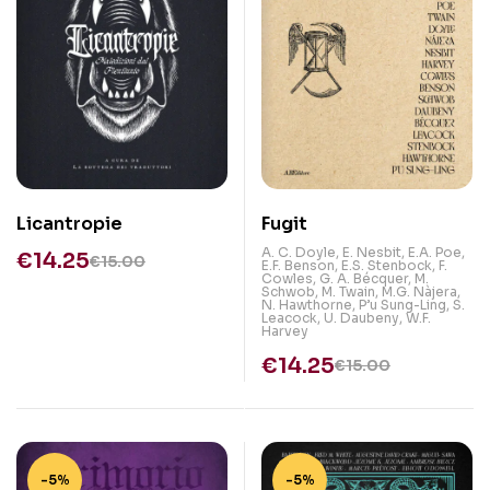
Fugit
Licantropie
A. C. Doyle
,
E. Nesbit
,
E.A. Poe
,
€
14.25
€
15.00
E.F. Benson
,
E.S. Stenbock
,
F.
Cowles
,
G. A. Bécquer
,
M.
Schwob
,
M. Twain
,
M.G. Nàjera
,
N. Hawthorne
,
P’u Sung-Ling
,
S.
Leacock
,
U. Daubeny
,
W.F.
Harvey
€
14.25
€
15.00
-5%
-5%