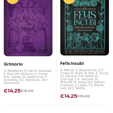
Felis Incubi
Grimorio
A. Bierce
,
A. Blackwood
,
A.D.
A. Middleton
,
B. Heron-Maxwell
,
Crake
,
B. Grant
,
B. Pain
,
E. Orczy
,
E. Marriott-Watson
,
H. Fraser
,
E.F. Benson
,
F.M. White
,
H.
M.R. James
,
N. Hawthorne
,
P.
Quiroga
,
J. K. Jerome
,
M.
Escamilla
,
S.E. Stenbock
,
W.H.
Prévost
,
M. Sawa
,
M.E. Wilkins
Ainsworth
Freeman
,
S. Lewis
,
S.V. Benét
,
Saki
,
W.J. Wintle
€
14.25
€
15.00
€
14.25
€
15.00