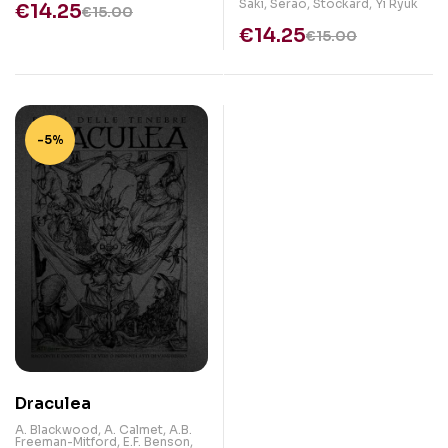
Saki
,
Serao
,
Stockard
,
Yi Ryuk
€
14.25
€
15.00
€
14.25
€
15.00
-5%
Draculea
A. Blackwood
,
A. Calmet
,
A.B.
Freeman-Mitford
,
E.F. Benson
,