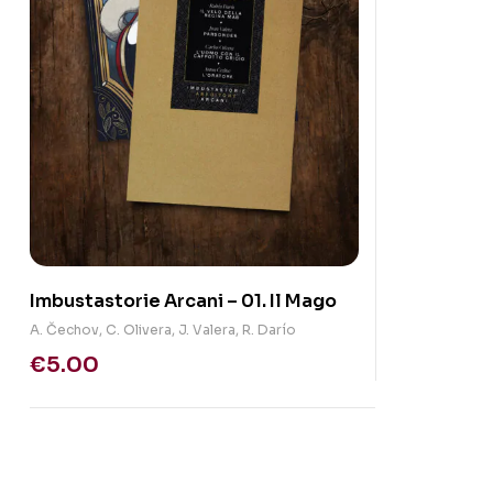
Imbustastorie Arcani – 01. Il Mago
A. Čechov
,
C. Olivera
,
J. Valera
,
R. Darío
€
5.00