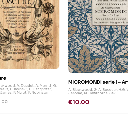
ure
MICROMONDI serie I – Ar
lackwood
,
A. Daudet
,
A. Merritt
,
G.
Wells
,
I. Jasinskij
,
L. Ganghofer
,
A. Blackwood
,
G. A. Bécquer
,
H.G. 
. James
,
P. Mulot
,
P. Robinson
Jerome
,
N. Hawthorne
,
Saki
€
10.00
5.00