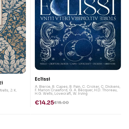
Eclissi
ti
A. Bierce
,
B. Capes
,
B. Pain
,
C. Croker
,
C. Dickens
,
F. Marion Crawford
,
G. A. Bécquer
,
H.D. Thoreau
,
Wells
,
J. K.
H.G. Wells
,
Lovecraft
,
W. Irving
€
14.25
€
15.00