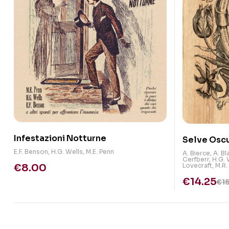
Infestazioni Notturne
Selve Osc
E.F. Benson
,
H.G. Wells
,
M.E. Penn
A. Bierce
,
A. B
Cerfberr
,
H.G. 
€
8.00
Lovecraft
,
M.R
€
14.25
€
1