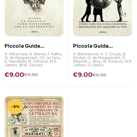
Piccola Guida
Piccola Guida
Tascabile agli Animali
Tascabile ai Luoghi da
A. Albertazzi
,
A. Bierce
,
F. Kafka
,
A. Blackwood
,
A. C. Doyle
,
B.
G. de Maupassant
,
J.S. Le Fanu
,
Stoker
,
G. de Maupassant
,
G.
Pericolosi in
non Frequentare in
K. Mansfield
,
M. Schwob
,
M.R.
Meyrink
,
L. Bloy
,
M. Schwob
,
M.R.
James
,
W.W. Jacobs
James
,
O. Henry
Letteratura
Letteratura
€
9.00
€
9.00
€
9.90
€
9.90
-9%