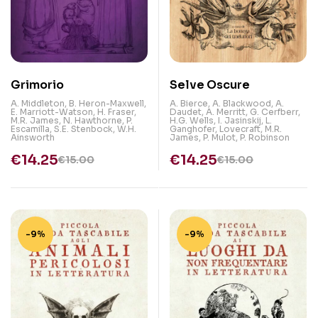
Grimorio
Selve Oscure
A. Middleton
,
B. Heron-Maxwell
,
A. Bierce
,
A. Blackwood
,
A.
E. Marriott-Watson
,
H. Fraser
,
Daudet
,
A. Merritt
,
G. Cerfberr
,
M.R. James
,
N. Hawthorne
,
P.
H.G. Wells
,
I. Jasinskij
,
L.
Escamilla
,
S.E. Stenbock
,
W.H.
Ganghofer
,
Lovecraft
,
M.R.
Ainsworth
James
,
P. Mulot
,
P. Robinson
€
14.25
€
14.25
€
15.00
€
15.00
-9%
-9%