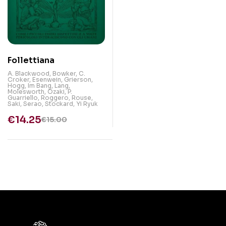
Follettiana
A. Blackwood
,
Bowker
,
C.
Croker
,
Esenwein
,
Grierson
,
Hogg
,
Im Bang
,
Lang
,
Molesworth
,
Ozaki
,
P.
Guarriello
,
Roggero
,
Rouse
,
Saki
,
Serao
,
Stockard
,
Yi Ryuk
€
14.25
€
15.00