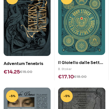
Il Gioiello dalle Sette
Adventum Tenebris
Stelle
B. Stoker
€
14.25
€
15.00
€
17.10
€
18.00
-5%
-5%