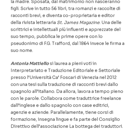
la madre. Sposata, dal matrimonio non nasceranno
figli. Scrive in tutto 56 libri, tra romanzi e raccolte di
racconti brevi, e diventa co-proprietaria e editor
della rivista letteraria
St. James
Magazine
. Una delle
scrittrici e intellettuali più influenti e apprezzate del
suo tempo, pubblica le prime opere con lo
pseudonimo di F.G. Trafford, dal 1864 invece le firma a
suo nome.
Antonia Mattiello
si laurea a pieni voti in
Interpretariato e Traduzione Editoriale e Settoriale
presso l’Università Ca’ Foscari di Venezia nel 2012
con una tesi sulla traduzione di racconti brevi dallo
spagnolo all’italiano. Da allora, lavora a tempo pieno
con le parole. Collabora come traduttrice freelance
dall’inglese e dallo spagnolo con case editrici,
agenzie e aziende. Parallelamente, tiene corsi di
formazione, insegna lingue e fa parte del Consiglio
Direttivo dell’associazione La bottega dei traduttori.