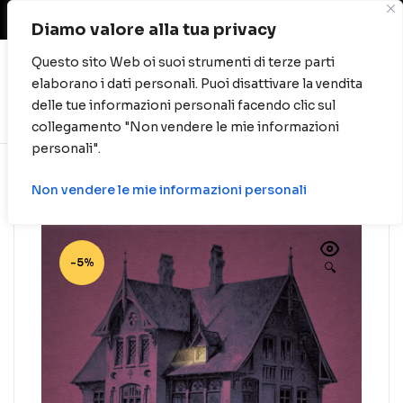
Spese di spedizione gratuite per ordini oltre
40 euro.
Diamo valore alla tua privacy
Questo sito Web oi suoi strumenti di terze parti
elaborano i dati personali. Puoi disattivare la vendita
0
delle tue informazioni personali facendo clic sul
collegamento "Non vendere le mie informazioni
personali".
Non vendere le mie informazioni personali
-5%
🔍