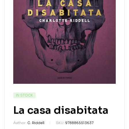
IN STOCK
La casa disabitata
Author:
C. Riddell
SKU:
9788865513637