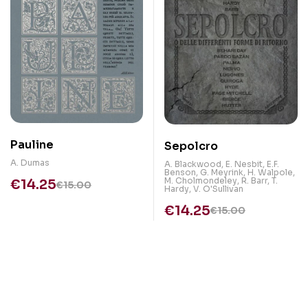
Pauline
Sepolcro
A. Dumas
A. Blackwood
,
E. Nesbit
,
E.F.
Benson
,
G. Meyrink
,
H. Walpole
,
M. Cholmondeley
,
R. Barr
,
T.
€
14.25
€
15.00
Hardy
,
V. O'Sullivan
€
14.25
€
15.00