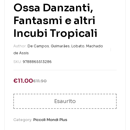
Ossa Danzanti,
Fantasmi e altri
Incubi Tropicali
Author:
De Campos
,
Guimarães
,
Lobato
,
Machado
de Assis
SKU:
9788865513286
€
11.00
€
11.90
Esaurito
Category:
Piccoli Mondi Plus