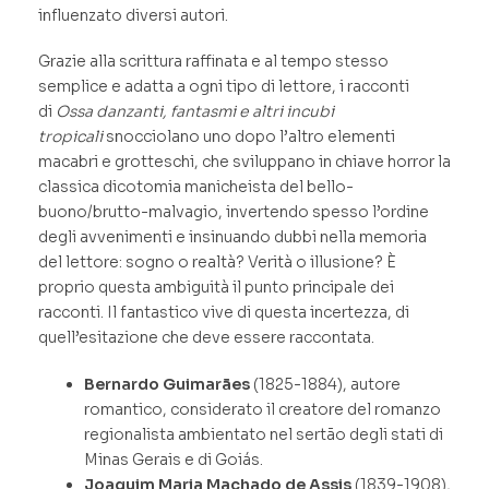
influenzato diversi autori.
Grazie alla scrittura raffinata e al tempo stesso
semplice e adatta a ogni tipo di lettore, i racconti
di
Ossa danzanti, fantasmi e altri incubi
tropicali
snocciolano uno dopo l’altro elementi
macabri e grotteschi, che sviluppano in chiave horror la
classica dicotomia manicheista del bello-
buono/brutto-malvagio, invertendo spesso l’ordine
degli avvenimenti e insinuando dubbi nella memoria
del lettore: sogno o realtà? Verità o illusione? È
proprio questa ambiguità il punto principale dei
racconti. Il fantastico vive di questa incertezza, di
quell’esitazione che deve essere raccontata.
Bernardo Guimarães
(1825-1884), autore
romantico, considerato il creatore del romanzo
regionalista ambientato nel sertão degli stati di
Minas Gerais e di Goiás.
Joaquim Maria Machado de Assis
(1839-1908),