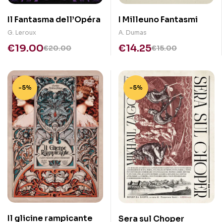
Il Fantasma dell’Opéra
I Milleuno Fantasmi
G. Leroux
A. Dumas
€
19.00
€
14.25
€
20.00
€
15.00
-5%
-5%
Il glicine rampicante
Sera sul Choper