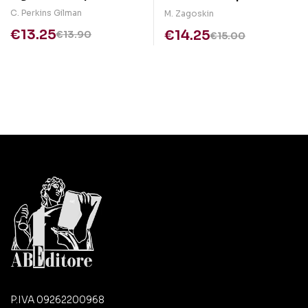
C. Perkins Gilman
M. Zagoskin
€
13.25
€
14.25
€
13.90
€
15.00
P.IVA 09262200968