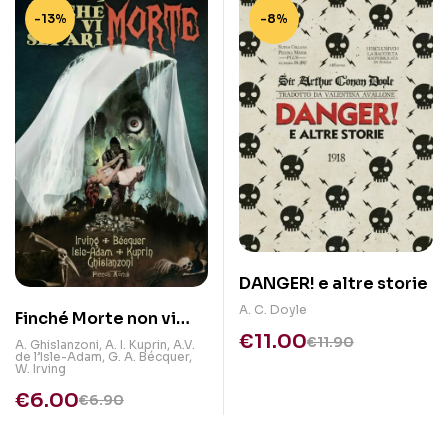
-13%
-8%
DANGER! e altre storie
A. C. Doyle
Finché Morte non vi
€
11.00
Separi
€
11.90
A. Ghislanzoni
,
A. I. Kuprin
,
A.V.
de l’Isle-Adam
,
G. A. Bécquer
,
W. Irving
€
6.00
€
6.90