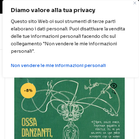
Spese di spedizione gratuite per ordini oltre
40 euro.
Diamo valore alla tua privacy
Questo sito Web oi suoi strumenti di terze parti
elaborano i dati personali. Puoi disattivare la vendita
0
delle tue informazioni personali facendo clic sul
collegamento "Non vendere le mie informazioni
personali".
Non vendere le mie informazioni personali
-8%
🔍