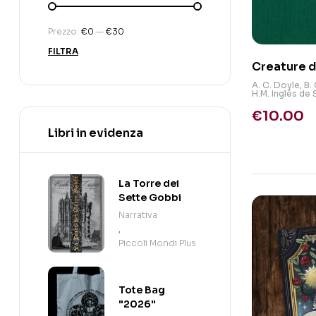
Prezzo:
€0
—
€30
FILTRA
Creature d
A. C. Doyle
,
B.
H.M. Inglês de
€
10.00
Libri in evidenza
La Torre dei
Sette Gobbi
Narrativa
,
Piccoli Mondi Plus
Tote Bag
"2026"