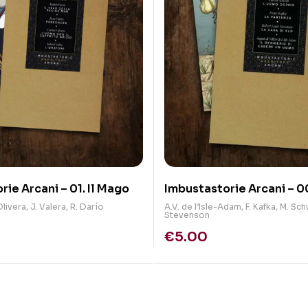
ie Arcani – 01. Il Mago
Imbustastorie Arcani – 00
Olivera
,
J. Valera
,
R. Darío
A.V. de l’Isle-Adam
,
F. Kafka
,
M. Sc
Stevenson
€
5.00