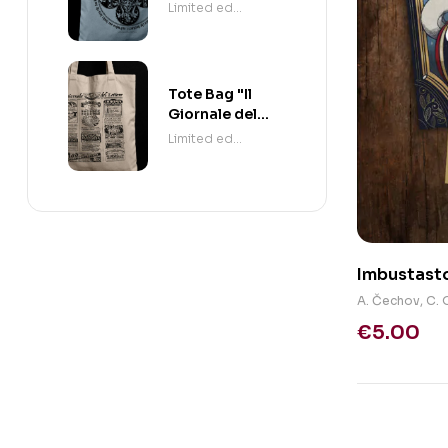
Limited ed
Esclusive
Tote Bag "Il
Giornale del
Lettore"
Limited ed
Esclusive
Imbustastor
A. Čechov
,
C. 
€
5.00