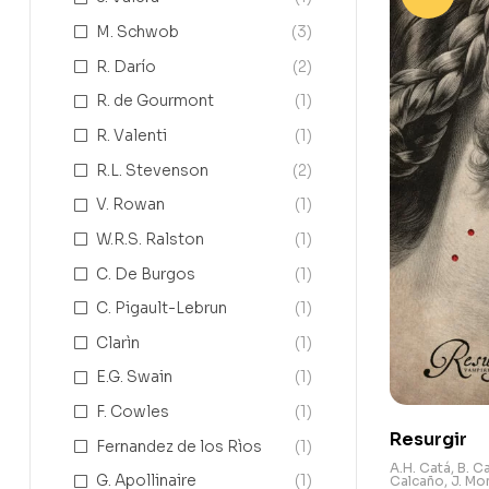
M. Schwob
(3)
R. Darío
(2)
R. de Gourmont
(1)
R. Valenti
(1)
R.L. Stevenson
(2)
V. Rowan
(1)
W.R.S. Ralston
(1)
C. De Burgos
(1)
C. Pigault-Lebrun
(1)
Clarìn
(1)
E.G. Swain
(1)
F. Cowles
(1)
Resurgir
Fernandez de los Rìos
(1)
A.H. Catá
,
B. Ca
G. Apollinaire
(1)
Calcaño
,
J. Mo