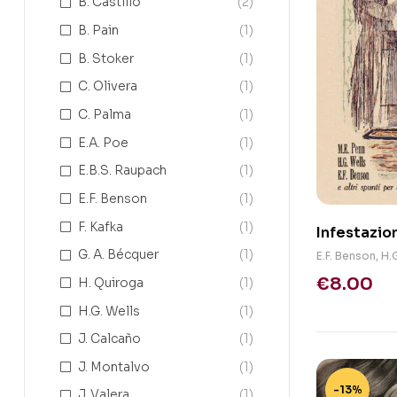
B. Castillo
(2)
B. Pain
(1)
B. Stoker
(1)
C. Olivera
(1)
C. Palma
(1)
E.A. Poe
(1)
E.B.S. Raupach
(1)
E.F. Benson
(1)
F. Kafka
(1)
Infestazio
G. A. Bécquer
(1)
E.F. Benson
,
H.
€
8.00
H. Quiroga
(1)
H.G. Wells
(1)
J. Calcaño
(1)
J. Montalvo
(1)
-13%
J. Valera
(1)