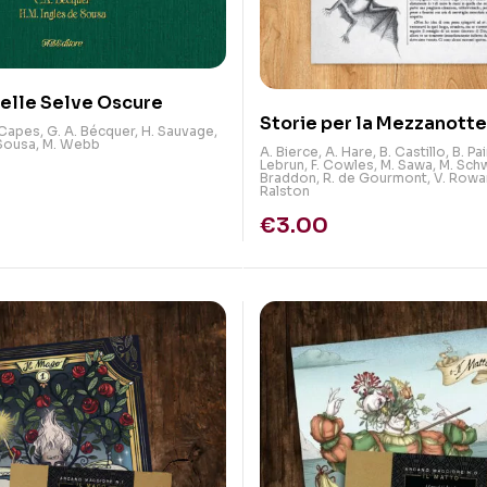
elle Selve Oscure
Storie per la Mezzanotte
 Capes
,
G. A. Bécquer
,
H. Sauvage
,
 Sousa
,
M. Webb
A. Bierce
,
A. Hare
,
B. Castillo
,
B. Pa
Lebrun
,
F. Cowles
,
M. Sawa
,
M. Sch
Braddon
,
R. de Gourmont
,
V. Rowa
Ralston
€
3.00