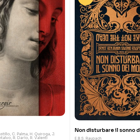
Non disturbare il sonno d
stillo
,
C. Palma
,
H. Quiroga
,
J.
ntalvo
,
R. Darío
,
R. Valenti
E.B.S. Raupach