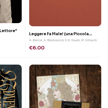
 Lettore”
Leggere Fa Male! (una Piccola
Guida Tascabile ai pericoli della
A. Bierce
,
A. Blackwood
,
E.G. Swain
,
M. Schwob
Lettura)
€
6.00