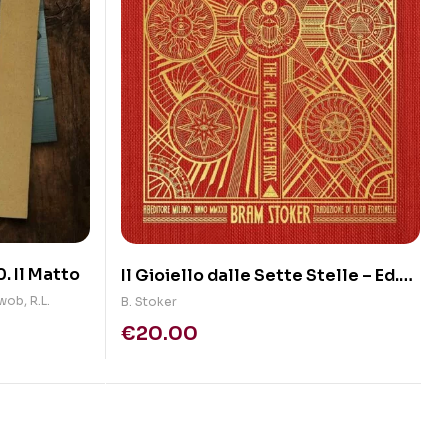
. Il Matto
Il Gioiello dalle Sette Stelle – Ed.
Speciale (Cartonato)
hwob
,
R.L.
B. Stoker
€
20.00