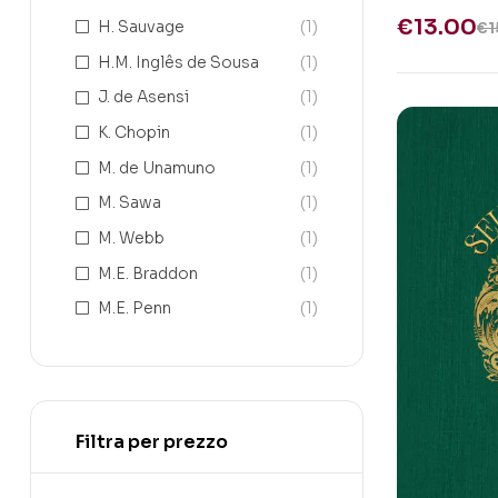
€
13.00
H. Sauvage
(1)
€
1
H.M. Inglês de Sousa
(1)
J. de Asensi
(1)
K. Chopin
(1)
M. de Unamuno
(1)
M. Sawa
(1)
M. Webb
(1)
M.E. Braddon
(1)
M.E. Penn
(1)
Filtra per prezzo