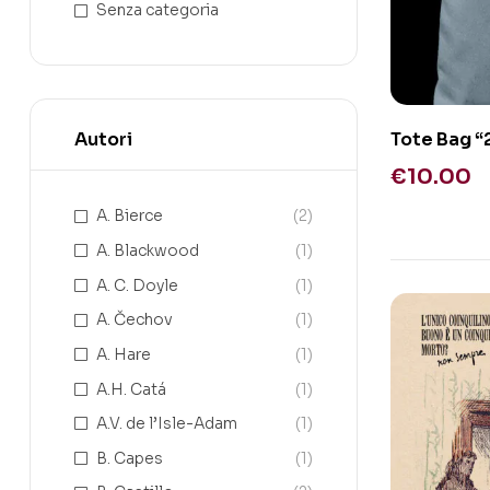
Senza categoria
Tote Bag “
Autori
€
10.00
A. Bierce
(2)
A. Blackwood
(1)
A. C. Doyle
(1)
A. Čechov
(1)
A. Hare
(1)
A.H. Catá
(1)
A.V. de l’Isle-Adam
(1)
B. Capes
(1)