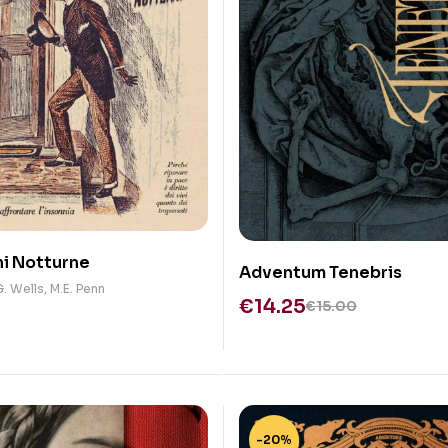
ni Notturne
Adventum Tenebris
G. Wells
,
M.E. Penn
€
14.25
€
15.00
-20%