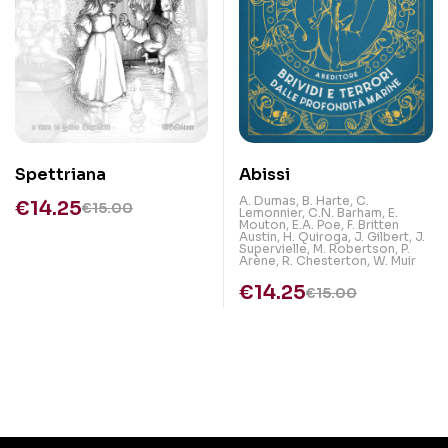
Spettriana
Abissi
A. Dumas
,
B. Harte
,
C.
€
14.25
€
15.00
Lemonnier
,
C.N. Barham
,
E.
Mouton
,
E.A. Poe
,
F. Britten
Austin
,
H. Quiroga
,
J. Gilbert
,
J.
Supervielle
,
M. Robertson
,
P.
Arène
,
R. Chesterton
,
W. Muir
€
14.25
€
15.00