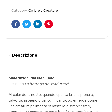
Category:
Ombre e Creature
Facebook
Twitter
Linkedin
Pinterest
Descrizione
Maledizioni dal Plenilunio
a cura de
La bottega dei traduttori
Al calar della notte, quando spunta la luna piena o,
talvolta, in pieno giorno, il licantropo emerge come
una creatura permeata di mistero e simbolismo,
sospesa tra essere umano e bestia. L’uomo lupo – o la