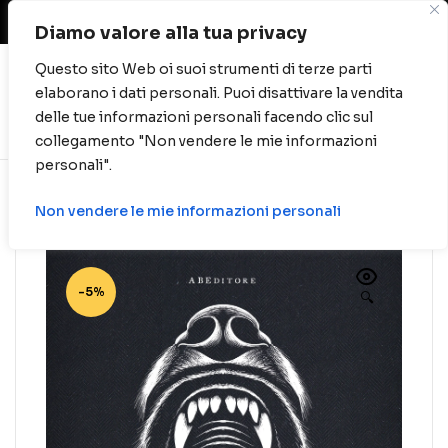
Spese di spedizione gratuite per ordini oltre
40 euro.
Diamo valore alla tua privacy
Questo sito Web oi suoi strumenti di terze parti
elaborano i dati personali. Puoi disattivare la vendita
0
delle tue informazioni personali facendo clic sul
collegamento "Non vendere le mie informazioni
personali".
Non vendere le mie informazioni personali
-5%
🔍