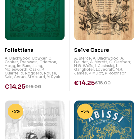
Follettiana
Selve Oscure
A. Blackwood
,
Bowker
,
C.
A. Bierce
,
A. Blackwood
,
A.
Croker
,
Esenwein
,
Grierson
,
Daudet
,
A. Merritt
,
G. Cerfberr
,
Hogg
,
Im Bang
,
Lang
,
H.G. Wells
,
I. Jasinskij
,
L.
Molesworth
,
Ozaki
,
P.
Ganghofer
,
Lovecraft
,
M.R.
Guarriello
,
Roggero
,
Rouse
,
James
,
P. Mulot
,
P. Robinson
Saki
,
Serao
,
Stockard
,
Yi Ryuk
€
14.25
€
15.00
€
14.25
€
15.00
-5%
-5%