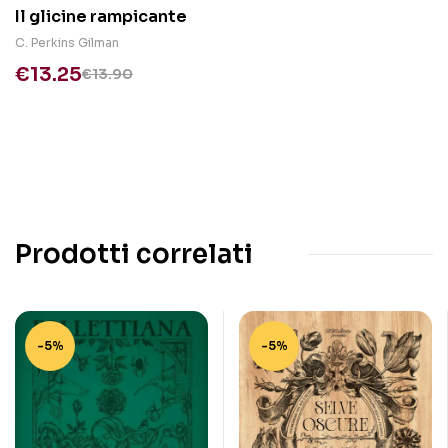
Il glicine rampicante
C. Perkins Gilman
€
13.25
€
13.90
Prodotti correlati
-5%
-5%