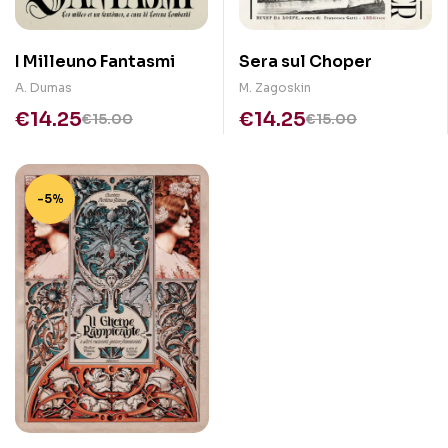
I Milleuno Fantasmi
Sera sul Choper
A. Dumas
M. Zagoskin
€
14.25
€
14.25
€
15.00
€
15.00
-5%